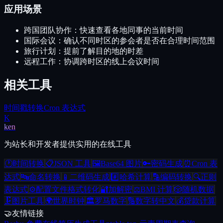
应用场景
跨国团队协作：快速查看各地同事的当前时间
国际会议：确认不同时区的参会者是否在合理时间范围
旅行计划：提前了解目的地的时差
远程工作：协调跨时区的线上会议时间
相关工具
时间戳转换
Cron 表达式
K
ken
为站长和开发者提供实用的在线工具
🕐
时间转换
📋
JSON 工具
🖼️
Base64 图片
🔑
密码生成
⏰
Cron 表
达式
🔤
命名转换
📱
二维码生成
#️⃣
哈希计算
🔡
编码转换
🔍
正则
表达式
⚙️
配置文件格式转化
🔐
加解密
⚖️
BMI 计算
🎲
随机数据
🗜️
图片工具
🌍
世界时钟
🏛️
罗马数字
🔢
数字转中文
💰
贷款计算
🤝
友情链接