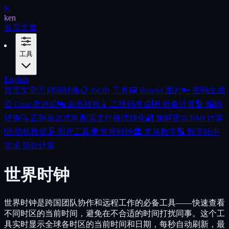
K
ken
首页
文章
工具
English
首页
文章
🕐
时间转换
📋
JSON 工具
🖼️
Base64 图片
🔑
密码生成
⏰
Cron 表达式
🔤
命名转换
📱
二维码生成
#️⃣
哈希计算
🔡
编码
转换
🔍
正则表达式
⚙️
配置文件格式转化
🔐
加解密
⚖️
BMI 计算
🎲
随机数据
🗜️
图片工具
🌍
世界时钟
🏛️
罗马数字
🔢
数字转中
文
💰
贷款计算
世界时钟
世界时钟是跨国团队协作和远程工作的必备工具——快速查看
不同时区的当前时间，避免在不合适的时间打扰同事。这个工
具实时显示全球各时区的当前时间和日期，每秒自动刷新，最