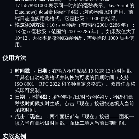
1715678901000 表示同一时刻的毫秒表示。JavaScript 的
Date.now() 返回毫秒级时间戳，浏览器端 API 调用、前
端日志也多用此格式。它是秒级 × 1000 的结果。
快速识别方法
：10 位 ≈ 秒级（范围约 2001~2286 年）；
13 位 ≈ 毫秒级（范围约 2001~2286 年）。如果数值大于
10^12，大概率是微秒或纳秒级，需要除以 1000 后再使
用。
使用方法
时间戳 → 日期
：在输入框中粘贴 10 位或 13 位时间戳，
工具会自动检测格式并转换为可读的日期时间（支持
ISO 8601、RFC 2822 和多种自定义格式）。双击任意格
式即可复制。
日期 → 时间戳
：填写年/月/日/时/分/秒字段，秒级和毫
秒级时间戳实时生成。点击「现在」按钮快速填入当前
系统时间。
点击「现在」
：两个面板都有「现在」按钮——面板一
填入当前毫秒级时间戳，面板二填入当前日期时间。
实战案例