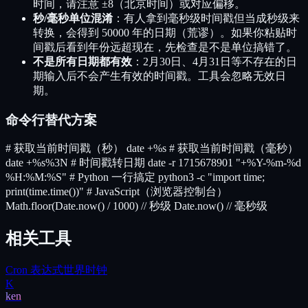
时间，请注意 ±8（北京时间）或对应偏移。
秒/毫秒单位混淆
：有人拿到毫秒级时间戳但当成秒级来
转换，会得到 50000 年的日期（荒谬）。如果你粘贴时
间戳后看到年份远超现在，先检查是不是单位搞错了。
不是所有日期都有效
：2月30日、4月31日等不存在的日
期输入后不会产生有效的时间戳。工具会忽略无效日
期。
命令行替代方案
# 获取当前时间戳（秒） date +%s # 获取当前时间戳（毫秒）
date +%s%3N # 时间戳转日期 date -r 1715678901 "+%Y-%m-%d
%H:%M:%S" # Python 一行搞定 python3 -c "import time;
print(time.time())" # JavaScript（浏览器控制台）
Math.floor(Date.now() / 1000) // 秒级 Date.now() // 毫秒级
相关工具
Cron 表达式
世界时钟
K
ken