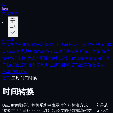
K
ken
首页
文章
工具
English
首页
文章
🕐
时间转换
📋
JSON 工具
🖼️
Base64 图片
🔑
密码生成
⏰
Cron 表达式
🔤
命名转换
📱
二维码生成
#️⃣
哈希计算
🔡
编码
转换
🔍
正则表达式
⚙️
配置文件格式转化
🔐
加解密
⚖️
BMI 计算
🎲
随机数据
🗜️
图片工具
🌍
世界时钟
🏛️
罗马数字
🔢
数字转中
文
💰
贷款计算
首页
›
工具
›
时间转换
时间转换
Unix 时间戳是计算机系统中表示时间的标准方式——它是从
1970年1月1日 00:00:00 UTC 起经过的秒数或毫秒数。无论你