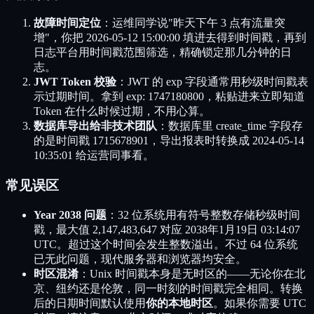
故障时间定位
：运维同学说"昨天下午 3 点有流量突
增"，你把 2026-05-12 15:00:00 填进去得到时间戳，再到
日志平台用时间戳范围筛选，精确锁定那几分钟的日
志。
JWT Token 校验
：JWT 的 exp 字段通常用秒级时间戳表
示过期时间。拿到 exp: 1747180800，粘贴进来立即知道
Token 在什么时候过期，不用心算。
数据库导出给非技术团队
：数据库里 create_time 字段存
的是时间戳 1715678901，导出报表时转换成 2024-05-14
10:35:01 给运营同事看。
常见误区
Year 2038 问题
：32 位系统用有符号整数存储秒级时间
戳，最大值 2,147,483,647 对应 2038年1月19日 03:14:07
UTC。超过这个时间会发生整数溢出。不过 64 位系统
已无此问题，现代服务器和浏览器均安全。
时区混淆
：Unix 时间戳本身是无时区的——无论你在北
京、纽约还是伦敦，同一时刻的时间戳完全相同。转换
后的日期时间默认使用
你的本地时区
。如果你需要 UTC