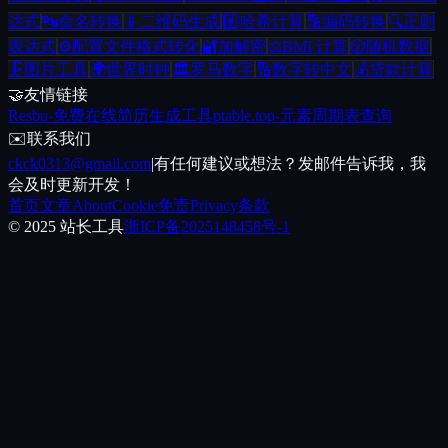
达式
🔤
命名转换
📱
二维码生成
#️⃣
哈希计算
🔡
编码转换
🔍
正则
表达式
⚙️
配置文件格式转化
🔐
加解密
⚖️
BMI 计算
🎲
随机数据
🗜️
图片工具
🌍
世界时钟
🏛️
罗马数字
🔢
数字转中文
💰
贷款计算
🤝
友情链接
Resbu
-
免费在线简历生成工具
ptable.top
-
元素周期表查询
✉️
联系我们
ckck0313@gmail.com
|
有任何建议或想法？发邮件告诉我，我
会及时更新开发！
首页
文章
About
Cookie
免责
Privacy
条款
© 2025 站长工具
浙ICP备2025148458号-1