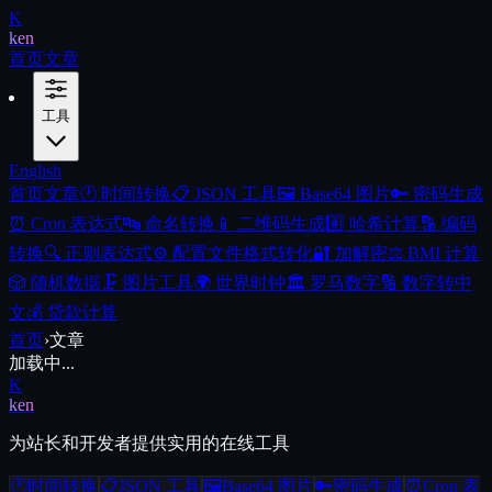
K
ken
首页
文章
工具
English
首页
文章
🕐
时间转换
📋
JSON 工具
🖼️
Base64 图片
🔑
密码生成
⏰
Cron 表达式
🔤
命名转换
📱
二维码生成
#️⃣
哈希计算
🔡
编码
转换
🔍
正则表达式
⚙️
配置文件格式转化
🔐
加解密
⚖️
BMI 计算
🎲
随机数据
🗜️
图片工具
🌍
世界时钟
🏛️
罗马数字
🔢
数字转中
文
💰
贷款计算
首页
›
文章
加载中...
K
ken
为站长和开发者提供实用的在线工具
🕐
时间转换
📋
JSON 工具
🖼️
Base64 图片
🔑
密码生成
⏰
Cron 表