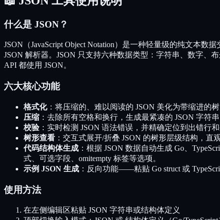
📖 JSON 工具使用说明
什么是 JSON？
JSON（JavaScript Object Notation）是一种轻量级的纯
JSON 解析器。JSON 只支持六种数据类型：字符串、数字、布尔
API 都使用 JSON。
六大核心功能
格式化
：将压缩的、难以阅读的 JSON 美化为带缩进的
压缩
：去除所有空格和换行，生成最紧凑的 JSON 字符
校验
：实时检测 JSON 语法错误，并精确定位到出错
树形查看
：交互式展开/折叠 JSON 的树形层级结构，
代码结构体生成
：根据 JSON 数据自动生成 Go、TypeScript、R
式、可选字段、omitempty 标签等选项。
示例 JSON 生成
：反向功能——粘贴 Go struct 或 Typ
使用方法
在左侧编辑区粘贴 JSON 字符串或结构体定义