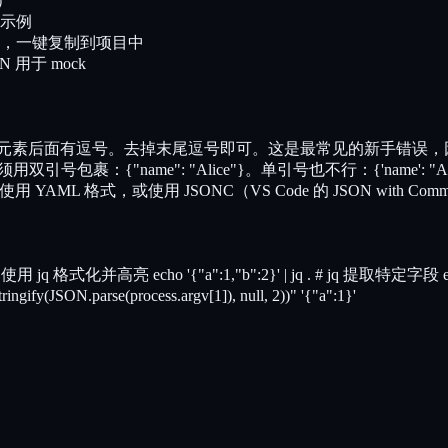
t）
 示例
，一键复制到项目中
N 用于 mock
后一个元素后面有逗号。去掉末尾逗号即可。这是最常见的新手错误，因为 Jav
必须用双引号包裹：{"name": "Alice"}。单引号也不行：{'name': "Al
 YAML 格式，或使用 JSONC（VS Code 的 JSON with Com
l # 使用 jq 格式化并高亮 echo '{"a":1,"b":2}' | jq . # jq 提取特定字段 echo 
gify(JSON.parse(process.argv[1]), null, 2))" '{"a":1}'