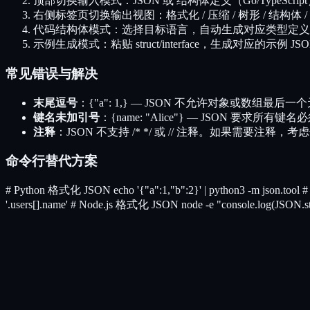
顶部切换输入模式：JSON 或 结构体定义（Go/TypeScrip
右侧标签页切换输出视图：格式化 / 压缩 / 树形 / 结构体 /
代码结构体模式：选择目标语言，自动生成对应类型定义
示例生成模式：粘贴 struct/interface，生成对应的示例 JSO
常见错误与解决
末尾逗号
：{"a": 1,} — JSON 不允许对象或数组最
键名未加引号
：{name: "Alice"} — JSON 要求所有键名
注释
：JSON 不支持 /* */ 或 // 注释。如果需要注释，考虑使用
命令行替代方案
# Python 格式化 JSON echo '{"a":1,"b":2}' | python3 -m json.too
'.users[].name' # Node.js 格式化 JSON node -e "console.log(JSON.strin