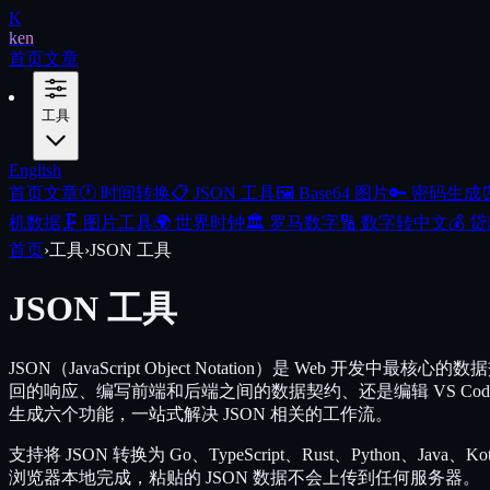
K
ken
首页
文章
工具
English
首页
文章
🕐
时间转换
📋
JSON 工具
🖼️
Base64 图片
🔑
密码生成
机数据
🗜️
图片工具
🌍
世界时钟
🏛️
罗马数字
🔢
数字转中文
💰
贷
首页
›
工具
›
JSON 工具
JSON 工具
JSON（JavaScript Object Notation）是 Web
回的响应、编写前端和后端之间的数据契约、还是编辑 VS Cod
生成六个功能，一站式解决 JSON 相关的工作流。
支持将 JSON 转换为 Go、TypeScript、Rust、Python、Java、
浏览器本地完成，粘贴的 JSON 数据不会上传到任何服务器。