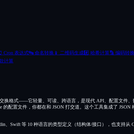
⏰
Cron 表达式
🔤
命名转换
📱
二维码生成
#️⃣
哈希计算
🔡
编码转
款计算
 开发中最核心的数据交换格式——它轻量、可读、跨语言，是现代 API、配置文
e 的配置文件，你都在和 JSON 打交道。这个工具集成了 J
Kotlin、Swift 等 10 种语言的类型定义（结构体/接口），也支持从 Go st