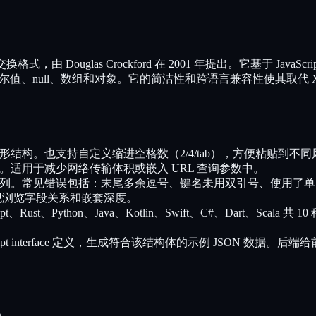
文本数据交换格式，由 Douglas Crockford 在 2001 年提出。它
值、null、数组和对象。它的简洁性和跨语言兼容性使其取代 XML 成
树形结构。也支持自定义缩进空格数（2/4/tab），方便粘贴到不
串。适用于减少网络传输体积或嵌入 URL 查询参数中。
行和列。常见错误包括：末尾多余逗号、键名未用双引号、使用了
直观浏览字段关系和嵌套深度。
ust、Python、Java、Kotlin、Swift、C#、Dart、Scala 共 10 种
eScript interface 定义，生成符合该结构体的示例 JSON 数据