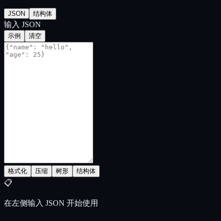
JSON
结构体
输入 JSON
示例
清空
格式化
压缩
树形
结构体
📋
在左侧输入 JSON 开始使用