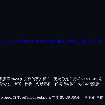
换
🔍
正则表达式
⚙️
配置文件格式转化
🔐
加解密
⚖️
BMI 计算
🎲
随
件、数据库 NoSQL 文档的事实标准。无论你是在调试 REST API 返
SON 格式化、压缩、校验、树形查看、代码结构体生成和示例数据
ruct 或 TypeScript interface 反向生成示例 JSON。所有处理在