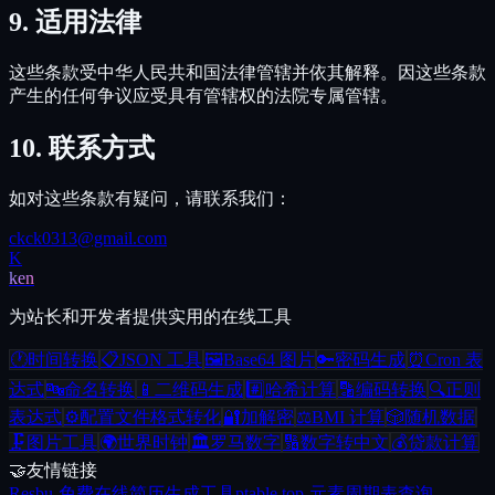
9.
适用法律
这些条款受中华人民共和国法律管辖并依其解释。因这些条款
产生的任何争议应受具有管辖权的法院专属管辖。
10.
联系方式
如对这些条款有疑问，请联系我们：
ckck0313@gmail.com
K
ken
为站长和开发者提供实用的在线工具
🕐
时间转换
📋
JSON 工具
🖼️
Base64 图片
🔑
密码生成
⏰
Cron 表
达式
🔤
命名转换
📱
二维码生成
#️⃣
哈希计算
🔡
编码转换
🔍
正则
表达式
⚙️
配置文件格式转化
🔐
加解密
⚖️
BMI 计算
🎲
随机数据
🗜️
图片工具
🌍
世界时钟
🏛️
罗马数字
🔢
数字转中文
💰
贷款计算
🤝
友情链接
Resbu
-
免费在线简历生成工具
ptable.top
-
元素周期表查询