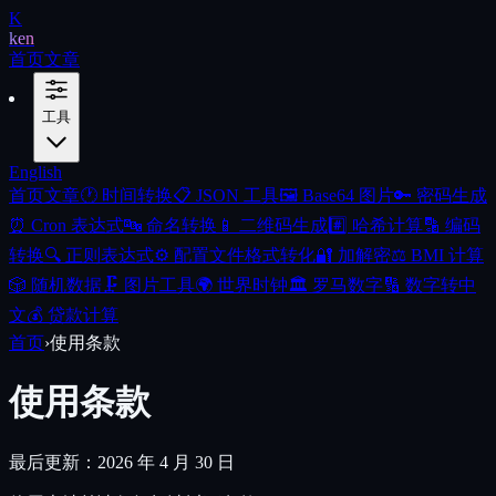
K
ken
首页
文章
工具
English
首页
文章
🕐
时间转换
📋
JSON 工具
🖼️
Base64 图片
🔑
密码生成
⏰
Cron 表达式
🔤
命名转换
📱
二维码生成
#️⃣
哈希计算
🔡
编码
转换
🔍
正则表达式
⚙️
配置文件格式转化
🔐
加解密
⚖️
BMI 计算
🎲
随机数据
🗜️
图片工具
🌍
世界时钟
🏛️
罗马数字
🔢
数字转中
文
💰
贷款计算
首页
›
使用条款
使用条款
最后更新：2026 年 4 月 30 日