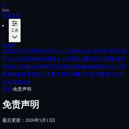
K
ken
首页
文章
工具
English
首页
文章
🕐
时间转换
📋
JSON 工具
🖼️
Base64 图片
🔑
密码生成
⏰
Cron 表达式
🔤
命名转换
📱
二维码生成
#️⃣
哈希计算
🔡
编码
转换
🔍
正则表达式
⚙️
配置文件格式转化
🔐
加解密
⚖️
BMI 计算
🎲
随机数据
🗜️
图片工具
🌍
世界时钟
🏛️
罗马数字
🔢
数字转中
文
💰
贷款计算
首页
›
免责声明
免责声明
最后更新：2026年5月13日